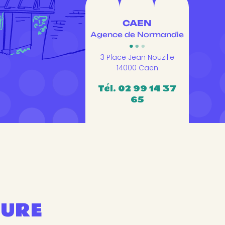
CAEN
Agence de Normandie
3 Place Jean Nouzille
14000 Caen
Tél. 02 99 14 37
65
TURE