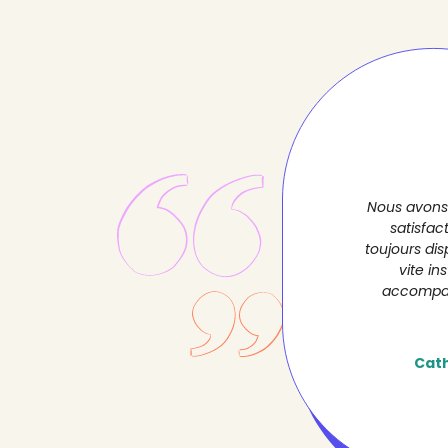
Nous avons e
satisfac
toujours dis
vite in
accompag
Cath