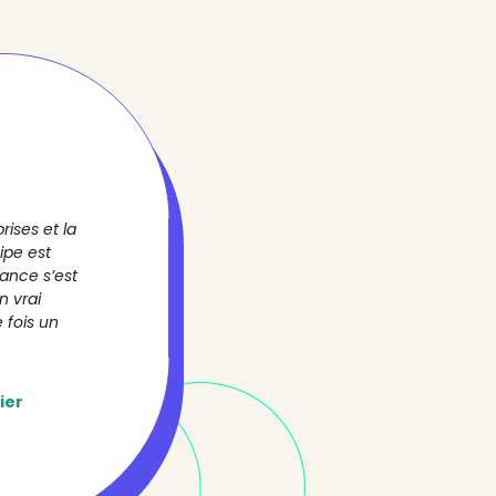
rises et la
ipe est
iance s’est
n vrai
 fois un
ier