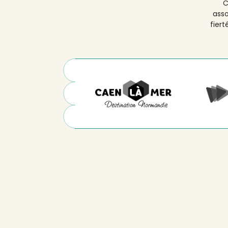
C
asso
fiert