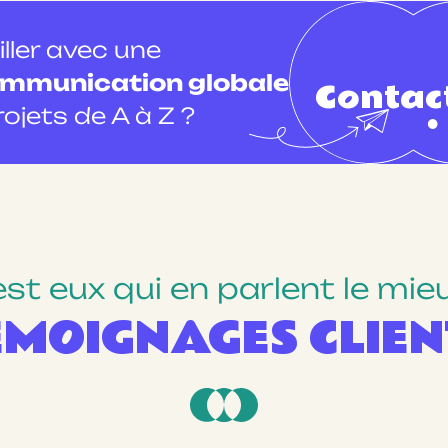
iller avec une
ommunication globale
Contac
rojets de A à Z ?
est eux qui en parlent le mie
ÉMOIGNAGES CLIEN