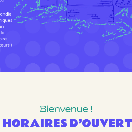
andie
miques
en
 la
oire
eurs !
Bienvenue !
 HORAIRES D’OUVER