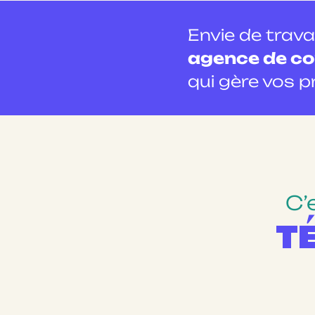
Envie de trava
agence de c
qui gère vos p
C’
T