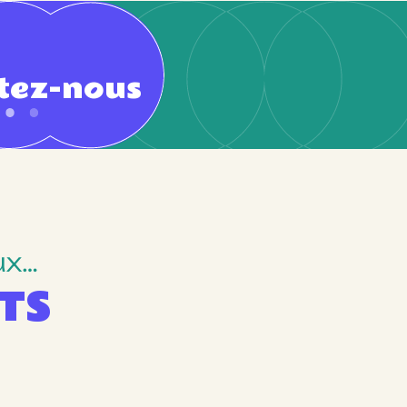
tez-nous
ux…
TS