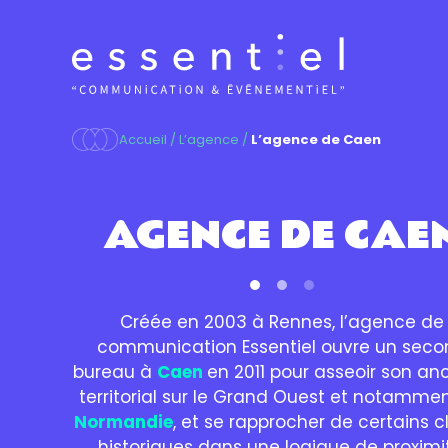
Aller
au
contenu
Accueil
/
L’agence
/
L’agence de Caen
AGENCE DE CAE
Créée en 2003 à Rennes, l’agence de
communication Essentiel ouvre un sec
bureau à
Caen
en 2011 pour asseoir son an
territorial sur le Grand Ouest et notamme
Normandie
, et se rapprocher de certains c
historiques dans une logique de proximi