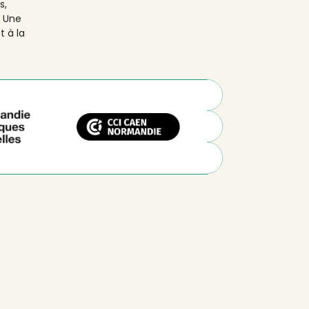
s,
. Une
t à la