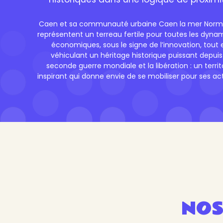
Caen et sa communauté urbaine Caen la mer Norm
représentent un terreau fertile pour toutes les dyna
économiques, sous le signe de l’innovation, tout 
véhiculant un héritage historique puissant depuis
seconde guerre mondiale et la libération : un territ
inspirant qui donne envie de se mobiliser pour ses act
NOS