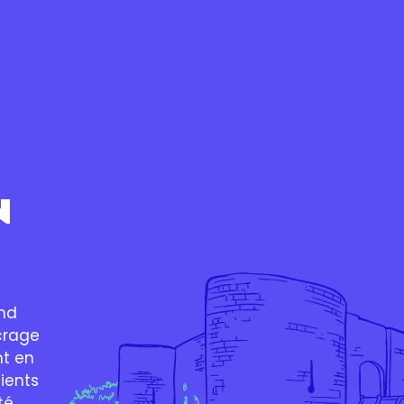
N
ond
crage
nt en
lients
té.