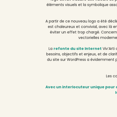
éléments visuels et la symbolique asso
A partir de ce nouveau logo a été décl
est chaleureux et convivial, avec là e
éviter un effet trop chargé. Concernan
vectorielles moderne
La
refonte du site Internet
Viv’Arti
besoins, objectifs et enjeux, et de cla
du site sur WordPress a évidemment p
Les c
Avec un interlocuteur unique pour or
l