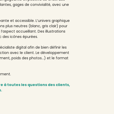
lantes, gages de convivialité, avec une
te et accessible. L’univers graphique
s plus neutres (blanc, gris clair) pour
l’aspect accueillant. Des illustrations
c des icônes épurées.
ialiste digital afin de bien définir les
ruction avec le client. Le développement
ment, poids des photos…) et le format
ément.
e à toutes les questions des clients,
s.