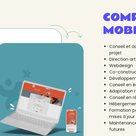
COMP
MOBI
Conseil et 
projet
Direction ar
Webdesign
Co-construc
Développem
Conseil en 
Adaptation 
Conseil en 
Hébergeme
Formation po
mises à jour
Maintenance 
futures