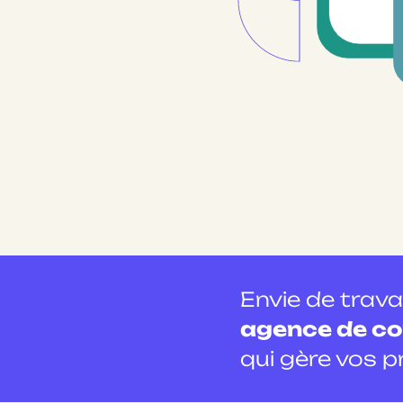
Envie de trava
agence de c
qui gère vos p