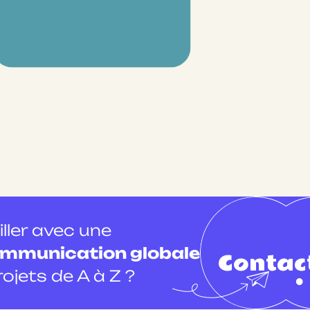
iller avec une
ommunication globale
Contac
rojets de A à Z ?