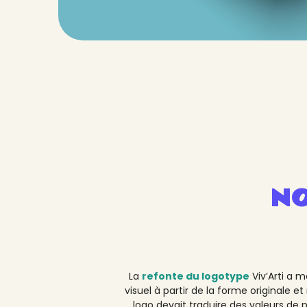
N
La
refonte du logotype
Viv’Arti a 
visuel à partir de la forme originale e
logo devait traduire des valeurs de