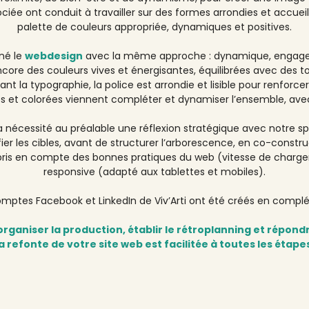
ciée ont conduit à travailler sur des formes arrondies et accueil
palette de couleurs appropriée, dynamiques et positives.
iné le
webdesign
avec la même approche : dynamique, engagean
ncore des couleurs vives et énergisantes, équilibrées avec des ton
t la typographie, la police est arrondie et lisible pour renforcer 
s et colorées viennent compléter et dynamiser l’ensemble, ave
 a nécessité au préalable une réflexion stratégique avec notre spéc
rifier les cibles, avant de structurer l’arborescence, en co-const
ris en compte des bonnes pratiques du web (vitesse de charge
responsive (adapté aux tablettes et mobiles).
omptes Facebook et LinkedIn de Viv’Arti ont été créés en compl
ganiser la production, établir le rétroplanning et répondr
a refonte de votre site web est facilitée à toutes les étape