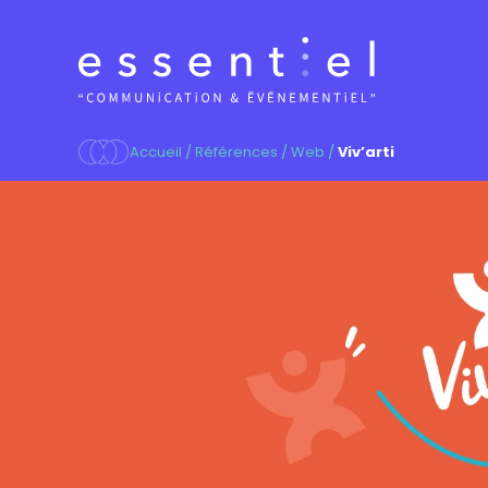
Aller
au
contenu
Accueil
/
Références
/
Web
/
Viv’arti