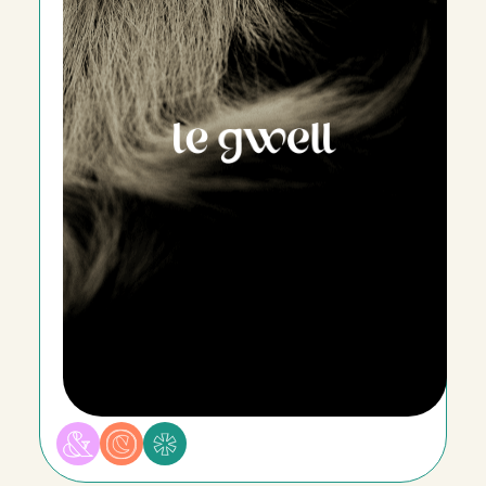
Communication responsable
Conseil
Stratégie marketing
Plan de communication
Identité visuelle
Réseaux sociaux
Evénement anniversaire