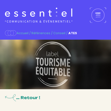
Aller
au
contenu
Accueil
/
Références
/
Conseil
/
ATES
… Retour !